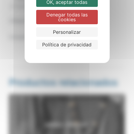
OK, aceptar todas
Su sistema de cierres es rápido y cómodo.
Denegar todas las
cookies
Categoría:
Arnés
Personalizar
Compartir
Política de privacidad
Productos relacionados
ARNÉS CROSSIT