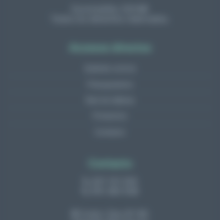
Euromobility 2023©
Todos los derechos reservados.
Accesos directos
Quienes somos
Presupuestos
Red de talleres
Productos
Contacto
Contacto
937 101 500
910 380 938
Costa i Deu 87-89