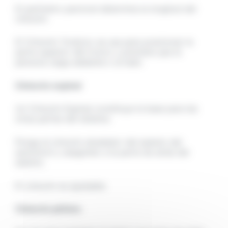
El perímetro pectoral determina la longitud del
cinturón.
El Cinturón Torácico se usa para posicionar la
parte superior del tronco y previene que la
persona caiga adelante o al lado.
Cinturón espinal
Un Cinturón Espinal constituye la base para las
otras partes del sistema.
Ponga el cinturón alrededor del asiento del
automóvil y asegúrelo a la parte de atrás del
asiento.
El cinturón es ajustable.
Cinturón pélvico