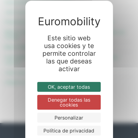
Convocatoria Ayudas PUA 2018
Joan Lascorz empieza a preparar 2017
Presentamos las nuevas plataformas Braun Q-Series
Balance de Miquel Serral en su participación en el Rally Les
Este sitio web
Corbes
usa cookies y te
Black Friday en Euromobility!!!
permite controlar
Carta abierta de Guim Roda, Manager y amigo de Joan
las que deseas
Lascorz
activar
Joan Lascorz Campeón de España de Buggies
Adapta en Euromobility
OK, aceptar todas
Denegar todas las
cookies
Personalizar
Política de privacidad